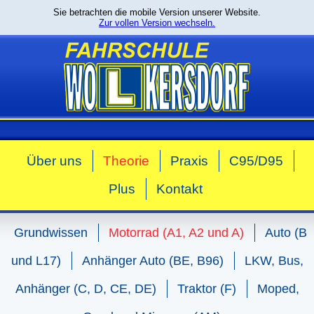
Sie betrachten die mobile Version unserer Website.
Zur vollen Version wechseln.
Über uns
Theorie
Praxis
C95/D95
Plus
Kontakt
Grundwissen
Motorrad (A1, A2 und A)
Auto (B
und L17)
Anhänger Auto (BE, B96)
LKW, Bus,
Anhänger (C, D, CE, DE)
Traktor (F)
Moped,