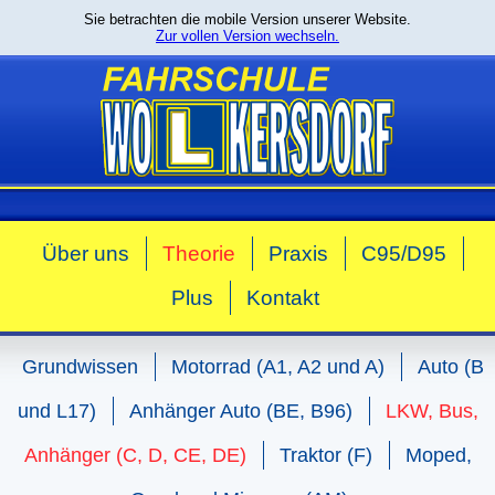
Sie betrachten die mobile Version unserer Website.
Zur vollen Version wechseln.
Über uns
Theorie
Praxis
C95/D95
Plus
Kontakt
Grundwissen
Motorrad (A1, A2 und A)
Auto (B
und L17)
Anhänger Auto (BE, B96)
LKW, Bus,
Anhänger (C, D, CE, DE)
Traktor (F)
Moped,