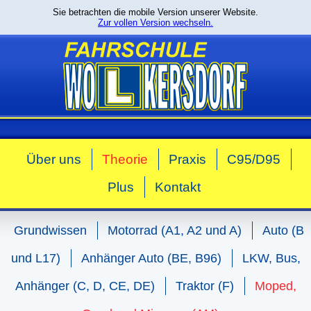
Sie betrachten die mobile Version unserer Website.
Zur vollen Version wechseln.
Über uns
Theorie
Praxis
C95/D95
Plus
Kontakt
Grundwissen
Motorrad (A1, A2 und A)
Auto (B
und L17)
Anhänger Auto (BE, B96)
LKW, Bus,
Anhänger (C, D, CE, DE)
Traktor (F)
Moped,