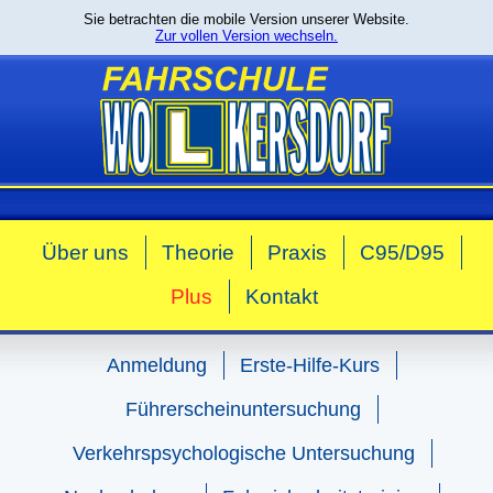
Sie betrachten die mobile Version unserer Website.
Zur vollen Version wechseln.
Über uns
Theorie
Praxis
C95/D95
Plus
Kontakt
Anmeldung
Erste-Hilfe-Kurs
Führerscheinuntersuchung
Verkehrspsychologische Untersuchung